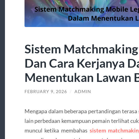
Sistem Matchmaking
Dan Cara Kerjanya D
Menentukan Lawan 
FEBRUARY 9, 2026
/
ADMIN
Mengapa dalam beberapa pertandingan terasa 
lain perbedaan kemampuan pemain terlihat cuku
muncul ketika membahas
sistem matchmakin