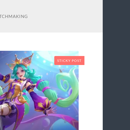
TCHMAKING
STICKY POST