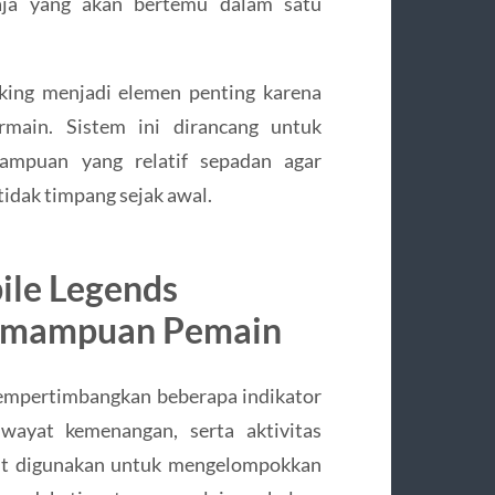
aja yang akan bertemu dalam satu
king menjadi elemen penting karena
main. Sistem ini dirancang untuk
mpuan yang relatif sepadan agar
tidak timpang sejak awal.
ile Legends
Kemampuan Pemain
empertimbangkan beberapa indikator
iwayat kemenangan, serta aktivitas
but digunakan untuk mengelompokkan