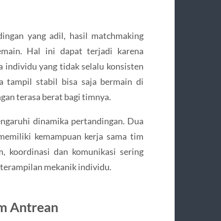
ingan yang adil, hasil matchmaking
main. Hal ini dapat terjadi karena
a individu yang tidak selalu konsisten
 tampil stabil bisa saja bermain di
gan terasa berat bagi timnya.
engaruhi dinamika pertandingan. Dua
memiliki kemampuan kerja sama tim
m, koordinasi dan komunikasi sering
terampilan mekanik individu.
m Antrean