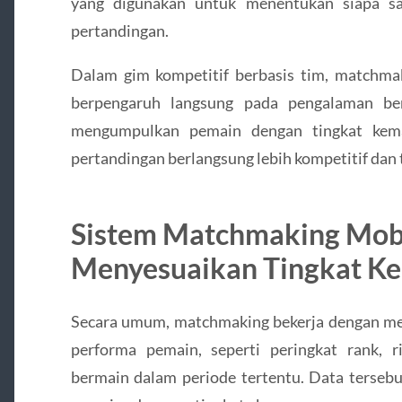
yang digunakan untuk menentukan siapa s
pertandingan.
Dalam gim kompetitif berbasis tim, matchma
berpengaruh langsung pada pengalaman ber
mengumpulkan pemain dengan tingkat kema
pertandingan berlangsung lebih kompetitif dan 
Sistem Matchmaking Mob
Menyesuaikan Tingkat 
Secara umum, matchmaking bekerja dengan m
performa pemain, seperti peringkat rank, r
bermain dalam periode tertentu. Data terse